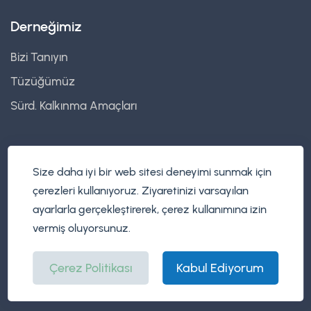
Derneğimiz
Bizi Tanıyın
Tüzüğümüz
Sürd. Kalkınma Amaçları
Size daha iyi bir web sitesi deneyimi sunmak için
çerezleri kullanıyoruz. Ziyaretinizi varsayılan
© Copyright 2026 Yeşil Kalkınma Derneği
ayarlarla gerçekleştirerek, çerez kullanımına izin
vermiş oluyorsunuz.
Çerez Politikası
Kabul Ediyorum